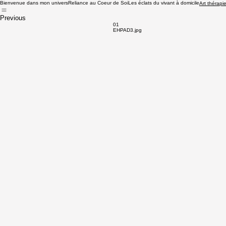
Bienvenue dans mon univers
Reliance au Coeur de Soi
Les éclats du vivant à domicile
Art thérapi
Previous
01
EHPAD3.jpg