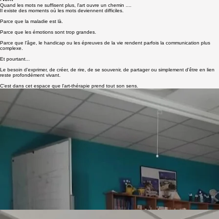
Next
Quand les mots ne suffisent plus, l'art ouvre un chemin ....
Il existe des moments où les mots deviennent difficiles.
Parce que la maladie est là.
Parce que les émotions sont trop grandes.
Parce que l'âge, le handicap ou les épreuves de la vie rendent parfois la communication plus
complexe.
Et pourtant...
Le besoin d'exprimer, de créer, de rire, de se souvenir, de partager ou simplement d'être en lien
reste profondément vivant.
C'est dans cet espace que l'art-thérapie prend tout son sens.
❤️ Ce que j'observe
Au fil des ateliers, je vois des choses extraordinaires.
Une résidente qui retrouve l'envie de chanter.
Un sourire qui apparaît là où il n'y en avait plus.
Une personne qui serre Zaza dans ses bras.
Un regard qui s'illumine.
Des éclats de rire.
Des souvenirs qui remontent.
Des sons, des gestes, une présence retrouvée.