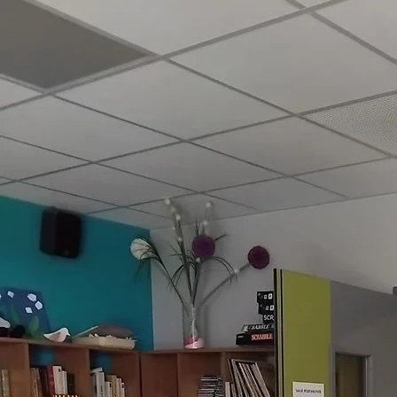
Je ne cherche pas la performance artistique.
Je cherche ces instants précieux où chacun peut redevenir acteur de sa propre histoire, à sa
manière.
🌿 À qui s'adressent mes ateliers ?
👵 EHPAD et résidences seniors
Créer du lien.
Stimuler les capacités préservées.
Favoriser l'expression émotionnelle.
Apporter de la joie, du jeu et de la créativité.
Offrir un espace où chaque personne est accueillie telle qu'elle est.
🧸 Enfants hospitalisés
Parce que jouer, imaginer et créer permet parfois de retrouver un espace de liberté malgré la
maladie.
Les ateliers s'adaptent à l'âge, à l'état de santé et au rythme de chaque enfant.
🏫 Écoles et structures éducatives
Développer la confiance.
Favoriser l'expression des émotions.
Encourager la coopération.
Stimuler l'imaginaire.
Créer autrement.
❤️ Ma façon d'accompagner
Chaque atelier est unique.