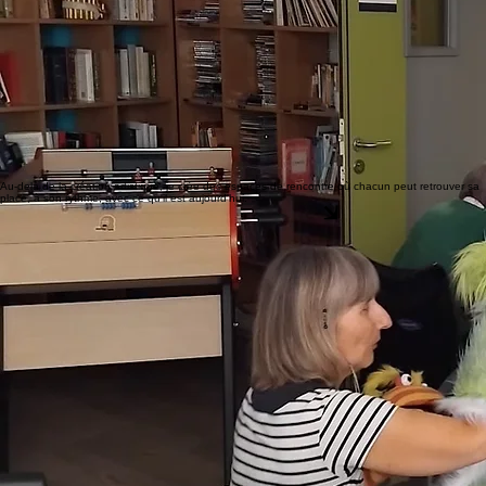
Je m'adapte au public.
À l'énergie du groupe.
Aux besoins de chacun.
J'utilise différents médiateurs artistiques, le jeu, les marionnettes, le mouvement, la musique, les
couleurs, les matières et parfois simplement la présence.
Parce que, parfois, une couleur, un sourire ou un éclat de rire disent bien plus qu'un long
discours.
🌸 Ce qui m'anime
Je crois profondément que la créativité continue d'exister, même lorsque les mots s'effacent.
Je crois que chaque personne mérite d'être regardée pour ce qu'elle est encore capable de
vivre, de ressentir et de partager.
Et je crois que derrière chaque atelier se cache une rencontre.
Au-delà de la création artistique, je crée des espaces de rencontre où chacun peut retrouver sa
place, à son rythme, avec ce qu'il est aujourd'hui.
Échangeons autour de votre projet
Ils nous font confiance : partenariat avec Ehpad Helène Coutet Chamonix