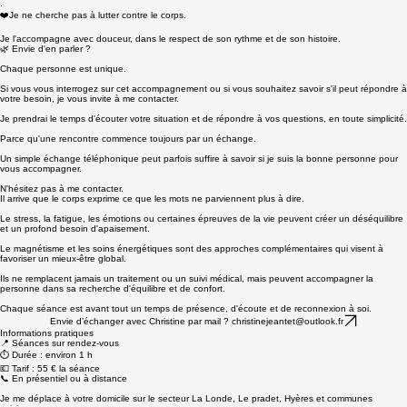
Le barrage des verrues est une pratique traditionnelle transmise depuis longtemps.
.
❤️Je ne cherche pas à lutter contre le corps.
Je l'accompagne avec douceur, dans le respect de son rythme et de son histoire.
🌿 Envie d'en parler ?
Chaque personne est unique.
Si vous vous interrogez sur cet accompagnement ou si vous souhaitez savoir s'il peut répondre à
votre besoin, je vous invite à me contacter.
Je prendrai le temps d'écouter votre situation et de répondre à vos questions, en toute simplicité.
Parce qu'une rencontre commence toujours par un échange.
Un simple échange téléphonique peut parfois suffire à savoir si je suis la bonne personne pour
vous accompagner.
N'hésitez pas à me contacter.
Il arrive que le corps exprime ce que les mots ne parviennent plus à dire.
Le stress, la fatigue, les émotions ou certaines épreuves de la vie peuvent créer un déséquilibre
et un profond besoin d'apaisement.
Le magnétisme et les soins énergétiques sont des approches complémentaires qui visent à
favoriser un mieux-être global.
Ils ne remplacent jamais un traitement ou un suivi médical, mais peuvent accompagner la
personne dans sa recherche d'équilibre et de confort.
Chaque séance est avant tout un temps de présence, d'écoute et de reconnexion à soi.
Envie d’échanger avec Christine par mail ? christinejeantet@outlook.fr
Informations pratiques
📍 Séances sur rendez-vous
⏱️ Durée : environ 1 h
💶 Tarif : 55 € la séance
📞 En présentiel ou à distance