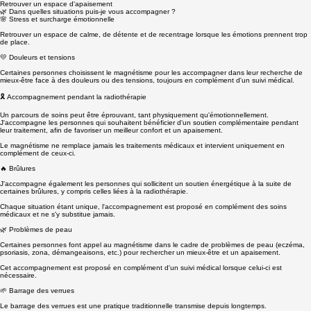
✨ Magnétisme & accompagnement énergétique
Retrouver un espace d'apaisement
🌿 Dans quelles situations puis-je vous accompagner ?
🌸 Stress et surcharge émotionnelle
Retrouver un espace de calme, de détente et de recentrage lorsque les émotions prennent trop
de place.
💛 Douleurs et tensions
Certaines personnes choisissent le magnétisme pour les accompagner dans leur recherche de
mieux-être face à des douleurs ou des tensions, toujours en complément d'un suivi médical.
🎗️ Accompagnement pendant la radiothérapie
Un parcours de soins peut être éprouvant, tant physiquement qu'émotionnellement.
J'accompagne les personnes qui souhaitent bénéficier d'un soutien complémentaire pendant
leur traitement, afin de favoriser un meilleur confort et un apaisement.
Le magnétisme ne remplace jamais les traitements médicaux et intervient uniquement en
complément de ceux-ci.
🔥 Brûlures
J'accompagne également les personnes qui sollicitent un soutien énergétique à la suite de
certaines brûlures, y compris celles liées à la radiothérapie.
Chaque situation étant unique, l'accompagnement est proposé en complément des soins
médicaux et ne s'y substitue jamais.
🌿 Problèmes de peau
Certaines personnes font appel au magnétisme dans le cadre de problèmes de peau (eczéma,
psoriasis, zona, démangeaisons, etc.) pour rechercher un mieux-être et un apaisement.
Cet accompagnement est proposé en complément d'un suivi médical lorsque celui-ci est
nécessaire.
🌱 Barrage des verrues